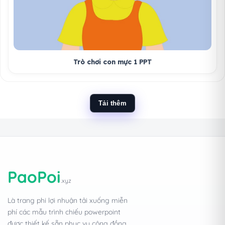
Trò chơi con mực 1 PPT
Tải thêm
PaoPoi
.xyz
Là trang phi lợi nhuận tải xuống miễn
phí các mẫu trình chiếu powerpoint
được thiết kế sẵn phục vụ cộng đồng