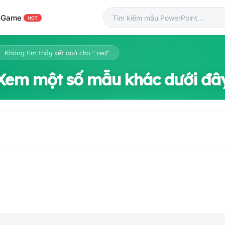
Game
HOT
Không tìm thấy kết quả cho " red"
Xem một số mẫu khác dưới đâ