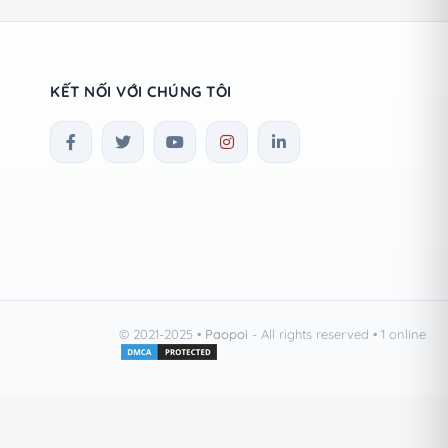
KẾT NỐI VỚI CHÚNG TÔI
© 2021-2025
•
Paopoi
- All rights reserved
•
1
online