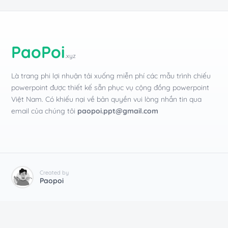
PaoPoi
.xyz
Là trang phi lợi nhuận tải xuống miễn phí các mẫu trình chiếu
powerpoint được thiết kế sẵn phục vụ cộng đồng powerpoint
Việt Nam. Có khiếu nại về bản quyền vui lòng nhắn tin qua
email của chúng tôi
paopoi.ppt@gmail.com
Created by
Paopoi