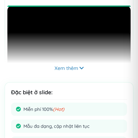
Xem thêm
Đặc biệt ở slide:
Miễn phí 100%
(Hot)
Mẫu đa dạng, cập nhật liên tục
Mẹo:
Click
để xem chi tiết từng slide nhé!