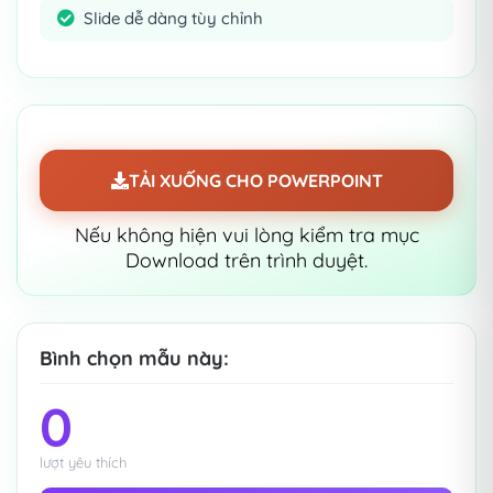
Slide dễ dàng tùy chỉnh
THÔNG TIN
21 trang trình bày khác nhau
100% có thể chỉnh sửa và dễ dàng
sửa đổi theo ý thích
TẢI XUỐNG CHO POWERPOINT
Chứa đồ thị, bản đồ, bảng, mốc thời
Nếu không hiện vui lòng kiểm tra mục
gian và mô hình dễ dàng chỉnh sửa
Download trên trình duyệt.
Được thiết kế để sử dụng Microsoft
PowerPoint
Bình chọn mẫu này:
0
lượt yêu thích