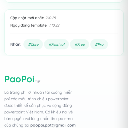
Cập nhật mới nhất:
2.10.25
Ngày đăng template:
7.10.22
Nhãn:
Cute
Festival
Free
Pro
PaoPoi
.xyz
Là trang phi lợi nhuận tải xuống miễn
phí các mẫu trình chiếu powerpoint
được thiết kế sẵn phục vụ cộng đồng
powerpoint Việt Nam. Có khiếu nại về
bản quyền vui lòng nhắn tin qua email
của chúng tôi
paopoi.ppt@gmail.com