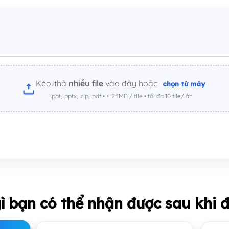
Kéo-thả
nhiều file
vào đây hoặc
chọn từ máy
.ppt, .pptx, .zip, .pdf • ≤ 25MB / file • tối đa 10 file/lần
ì bạn có thể nhận được sau khi 