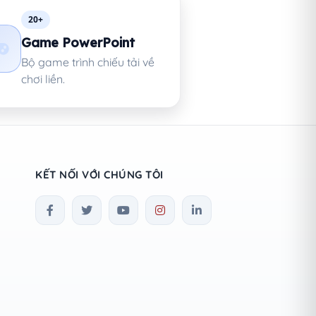
20+
Game PowerPoint
Bộ game trình chiếu tải về
chơi liền.
KẾT NỐI VỚI CHÚNG TÔI