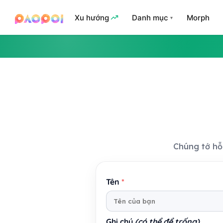
Xu hướng
Danh mục
Morph
Chúng tớ hỗ
Tên
*
Ghi chú
(có thể để trống)