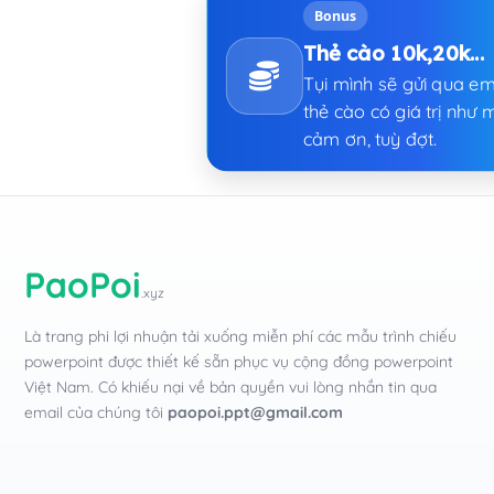
Bonus
Thẻ cào 10k,20k...
Tụi mình sẽ gửi qua em
thẻ cào có giá trị như m
cảm ơn, tuỳ đợt.
PaoPoi
.xyz
Là trang phi lợi nhuận tải xuống miễn phí các mẫu trình chiếu
powerpoint được thiết kế sẵn phục vụ cộng đồng powerpoint
Việt Nam. Có khiếu nại về bản quyền vui lòng nhắn tin qua
email của chúng tôi
paopoi.ppt@gmail.com