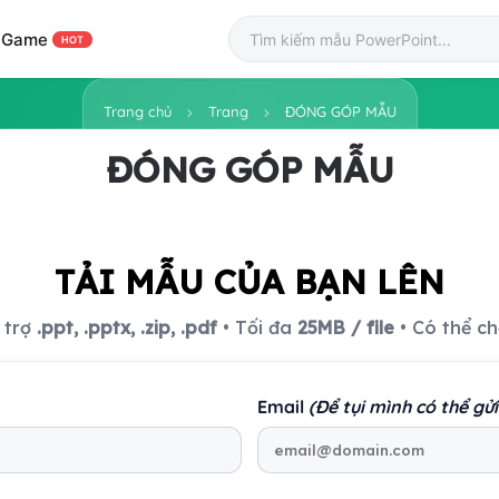
Game
HOT
Trang chủ
Trang
ĐÓNG GÓP MẪU
ĐÓNG GÓP MẪU
TẢI MẪU CỦA BẠN LÊN
 trợ
.ppt, .pptx, .zip, .pdf
• Tối đa
25MB / file
• Có thể chọ
Email
(Để tụi mình có thể gử