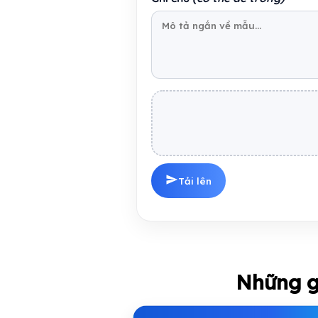
Tải lên
Những g