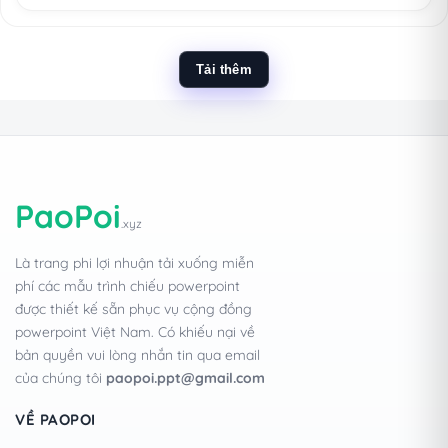
Tải thêm
PaoPoi
.xyz
Là trang phi lợi nhuận tải xuống miễn
phí các mẫu trình chiếu powerpoint
được thiết kế sẵn phục vụ cộng đồng
powerpoint Việt Nam. Có khiếu nại về
bản quyền vui lòng nhắn tin qua email
của chúng tôi
paopoi.ppt@gmail.com
VỀ PAOPOI