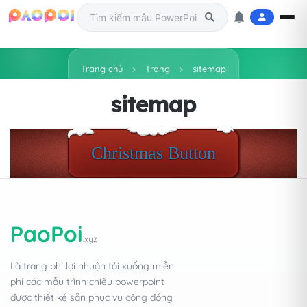
Trang chủ
Trang
sitemap
sitemap
Christmas Button
PaoPoi
.xyz
Là trang phi lợi nhuận tải xuống miễn
phí các mẫu trình chiếu powerpoint
được thiết kế sẵn phục vụ cộng đồng