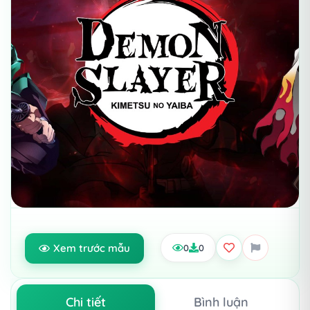
Xem trước mẫu
0
0
Chi tiết
Bình luận