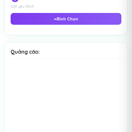
lượt yêu thích
100% có thể chỉnh sửa và dễ dàng
sửa đổi theo ý thích
Bình Chọn
Được thiết kế để sử dụng Microsoft
PowerPoint
Quảng cáo: