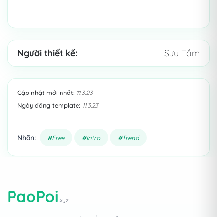
Người thiết kế:
​ Sưu Tầm
Cập nhật mới nhất:
11.3.23
Ngày đăng template:
11.3.23
Nhãn:
Free
Intro
Trend
PaoPoi
.xyz