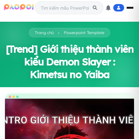
Trang chủ
Powerpoint Template
[Trend] Giới thiệu thành viên
kiểu Demon Slayer :
Kimetsu no Yaiba