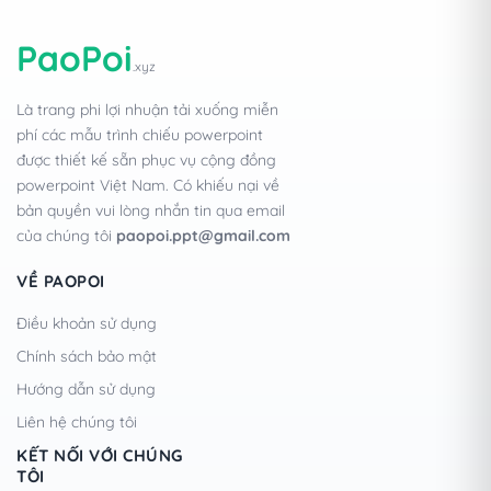
PaoPoi
.xyz
Là trang phi lợi nhuận tải xuống miễn
phí các mẫu trình chiếu powerpoint
được thiết kế sẵn phục vụ cộng đồng
powerpoint Việt Nam. Có khiếu nại về
bản quyền vui lòng nhắn tin qua email
của chúng tôi
paopoi.ppt@gmail.com
VỀ PAOPOI
Điều khoản sử dụng
Chính sách bảo mật
Hướng dẫn sử dụng
Liên hệ chúng tôi
KẾT NỐI VỚI CHÚNG
TÔI