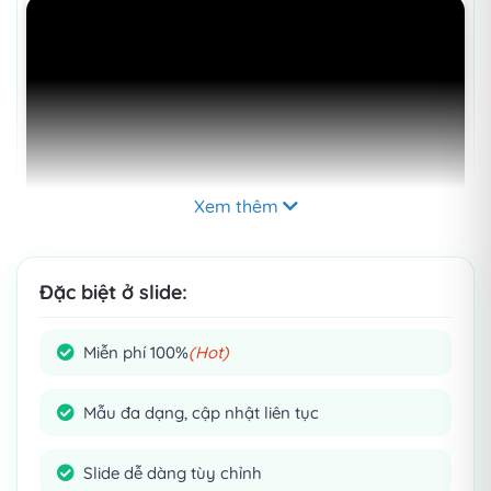
Xem thêm
Mẹo:
Click
để xem chi tiết từng slide nhé!
Đặc biệt ở slide:
Miễn phí 100%
(Hot)
THÔNG TIN
Blackpink là một nhóm nhạc nữ K-
Mẫu đa dạng, cập nhật liên tục
POP được thành lập bởi YG
Slide dễ dàng tùy chỉnh
Entertainment