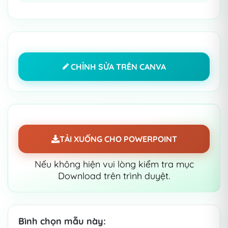
33 trang trình bày khác nhau
100% có thể chỉnh sửa và dễ dàng
sửa đổi theo ý thích
Được thiết kế để sử dụng Microsoft
CHỈNH SỬA TRÊN CANVA
PowerPoint, Google Trình chiếu
Được sưu tầm, tổng hợp và chia sẻ
lại
TẢI XUỐNG CHO POWERPOINT
Nếu không hiện vui lòng kiểm tra mục
Download trên trình duyệt.
Bình chọn mẫu này: