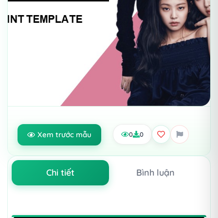
Xem trước mẫu
0
0
Chi tiết
Bình luận