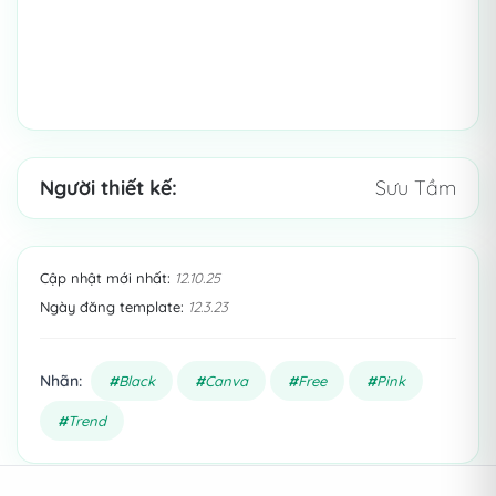
Người thiết kế:
​ Sưu Tầm
Cập nhật mới nhất:
12.10.25
Ngày đăng template:
12.3.23
Nhãn:
Black
Canva
Free
Pink
Trend