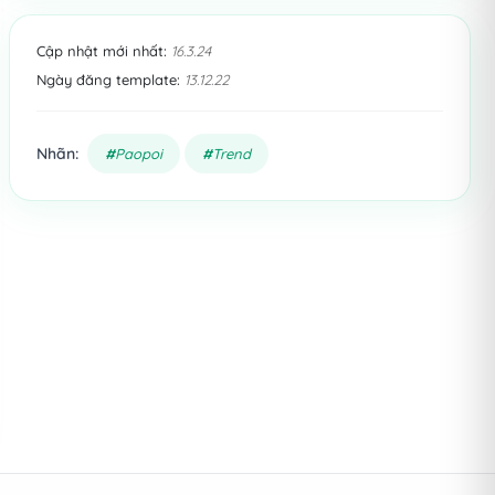
Cập nhật mới nhất:
16.3.24
Ngày đăng template:
13.12.22
Nhãn:
Paopoi
Trend