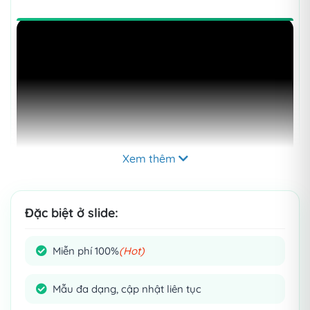
Xem thêm
Đặc biệt ở slide:
Miễn phí 100%
(Hot)
Mẫu đa dạng, cập nhật liên tục
Mẹo:
Click
để xem chi tiết từng slide nhé!