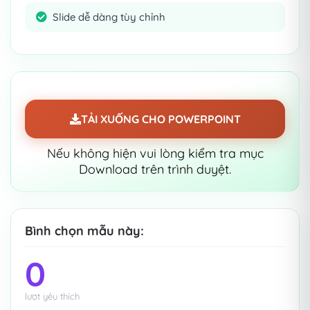
Slide dễ dàng tùy chỉnh
THÔNG TIN
21 Trang trình bày khác nhau
100% có thể chỉnh sửa và dễ dàng
sửa đổi theo ý thích
TẢI XUỐNG CHO POWERPOINT
Chứa đồ thị, bản đồ, bảng, mốc thời
Nếu không hiện vui lòng kiểm tra mục
gian và mô hình dễ dàng chỉnh sửa
Download trên trình duyệt.
Được thiết kế để sử dụng Microsoft
PowerPoint
Bình chọn mẫu này:
0
lượt yêu thích