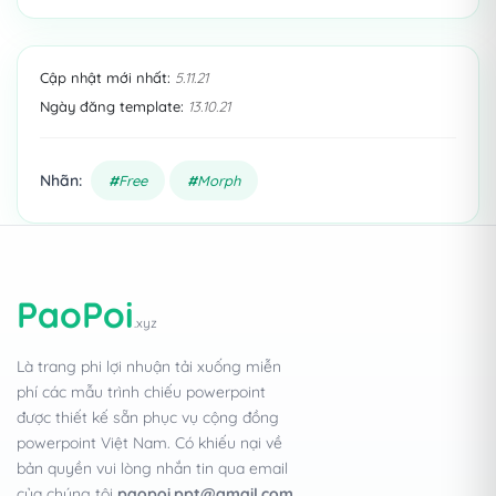
Cập nhật mới nhất:
5.11.21
Ngày đăng template:
13.10.21
Nhãn:
Free
Morph
PaoPoi
.xyz
Là trang phi lợi nhuận tải xuống miễn
phí các mẫu trình chiếu powerpoint
được thiết kế sẵn phục vụ cộng đồng
powerpoint Việt Nam. Có khiếu nại về
bản quyền vui lòng nhắn tin qua email
của chúng tôi
paopoi.ppt@gmail.com