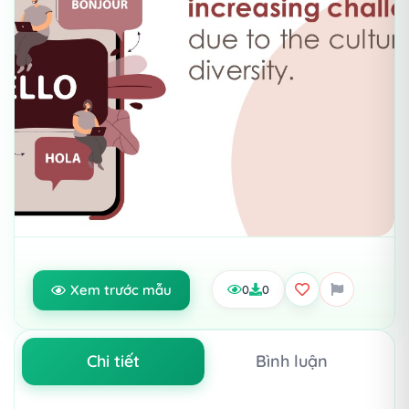
Xem trước mẫu
0
0
Chi tiết
Bình luận