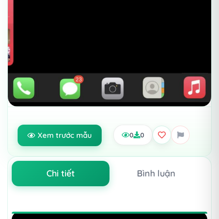
Xem trước mẫu
0
0
Chi tiết
Bình luận