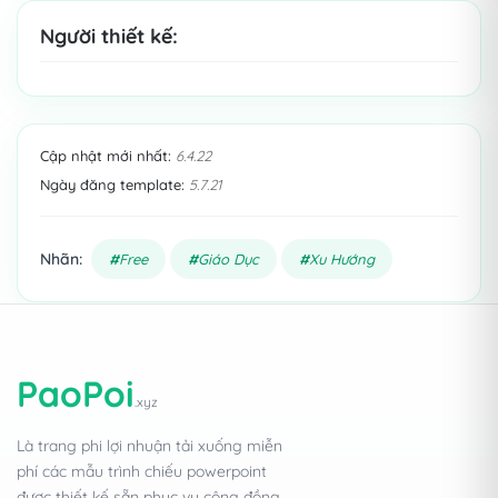
Người thiết kế:
Cập nhật mới nhất:
6.4.22
Ngày đăng template:
5.7.21
Nhãn:
Free
Giáo Dục
Xu Hướng
PaoPoi
.xyz
Là trang phi lợi nhuận tải xuống miễn
phí các mẫu trình chiếu powerpoint
được thiết kế sẵn phục vụ cộng đồng