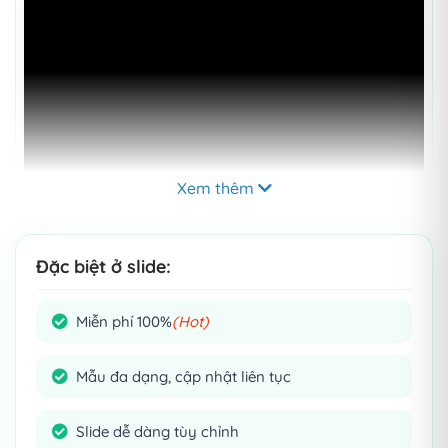
Xem thêm
Đặc biệt ở slide:
Miễn phí 100%
(Hot)
Mẫu đa dạng, cập nhật liên tục
Slide dễ dàng tùy chỉnh
THÔNG TIN