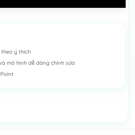
theo ý thích
 và mô hình dễ dàng chỉnh sửa
rPoint