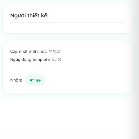
Người thiết kế:
Cập nhật mới nhất:
14.10.21
Ngày đăng template:
6.7.21
Nhãn:
Free